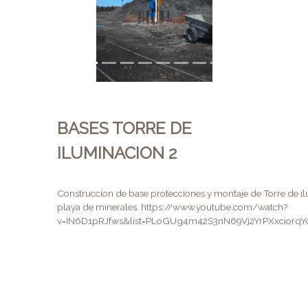
BASES TORRE DE
ILUMINACION 2
Construccion de base protecciones y montaje de Torre de i
playa de minerales. https://www.youtube.com/watch?
v=IN6D1pRJfws&list=PLoGUg4m42S3nN69Vj2YrPXxciorqY