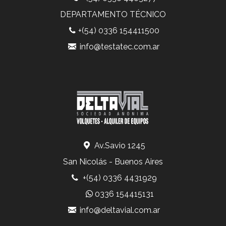
DEPARTAMENTO TÉCNICO
+(54) 0336 154411500
info@testatec.com.ar
Av.Savio 1245
San Nicolás - Buenos Aires
+(54) 0336 4431929
0336 154415131
info@deltavial.com.ar