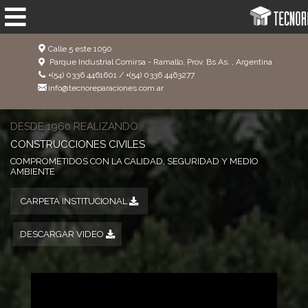
Calle 5 este 1090
Parque Industrial Comirsa - Ramallo, Prov. Bs As. , Argentina
+(54) 0336 4461601 / +(54) 0336 4463277
info@tecnoreparaciones.com.ar
DESDE 1960 REALIZANDO
CONSTRUCCIONES CIVILES
COMPROMETIDOS CON LA CALIDAD, SEGURIDAD Y MEDIO
AMBIENTE
CARPETA INSTITUCIONAL
DESCARGAR VIDEO