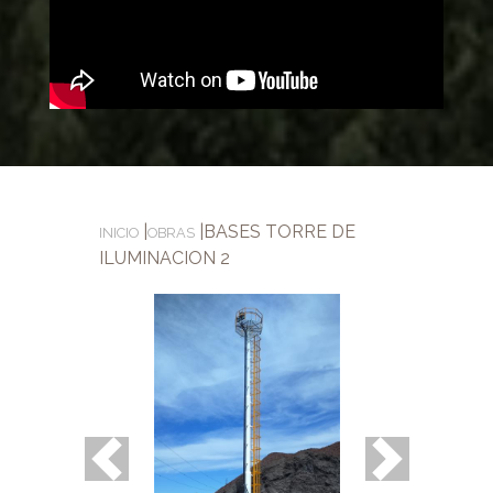
|
|
BASES TORRE DE
INICIO
OBRAS
ILUMINACION 2
Previous
Next