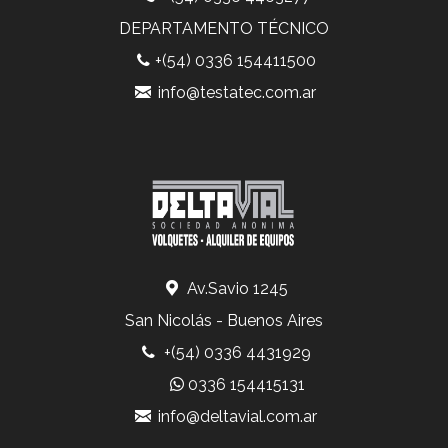
DEPARTAMENTO TÉCNICO
+(54) 0336 154411500
info@testatec.com.ar
Av.Savio 1245
San Nicolás - Buenos Aires
+(54) 0336 4431929
0336 154415131
info@deltavial.com.ar